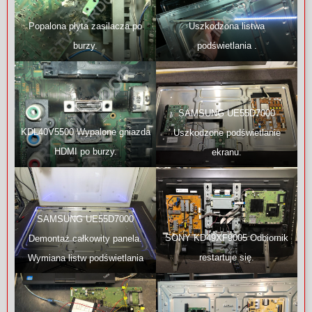
Popalona płyta zasilacza po
Uszkodzona listwa
burzy.
podświetlania .
SAMSUNG UE55D7000
KDL40V5500 Wypalone gniazda
Uszkodzone podświetlanie
HDMI po burzy.
ekranu.
SAMSUNG UE55D7000
SONY KD49XF9005 Odbiornik
Demontaż całkowity panela.
restartuje się.
Wymiana listw podświetlania
krawędziowego.