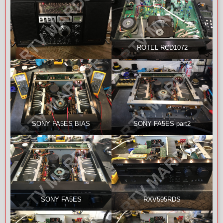
ROTEL RCD1072
SONY FA5ES BIAS
SONY FA5ES part2
SONY FA5ES
RXV595RDS