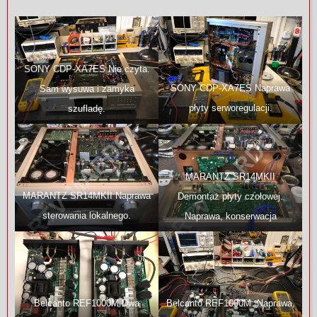
SONY CDP-XA7ES Nie czyta.
SONY CDP-XA7ES Naprawa
Sam wysuwa i zamyka
płyty serworegulacji.
szufladę.
MARANTZ SR14MKII
MARANTZ SR14MKII Naprawa
Demontaż płyty czołowej.
sterowania lokalnego.
Naprawa, konserwacja
przełączników, potencjometrów.
Belcanto REF1000M Dwa
Belcanto REF1000M. Naprawa,