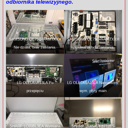
odbiornika telewizyjnego.
SAMSUNG QE75Q7FAMTXXH
SAMSUNG QE75Q7FAMTXXH
Nie działa, brak zasilania.
Naprawa układu zasilania.
LG OLED65A13LA Po
LG OLED65A13LA Naprawiony,
przepięciu
wym. płyty main
SHARP LC65BL3EA Wymiana
SHARP LC65XUF8772ES