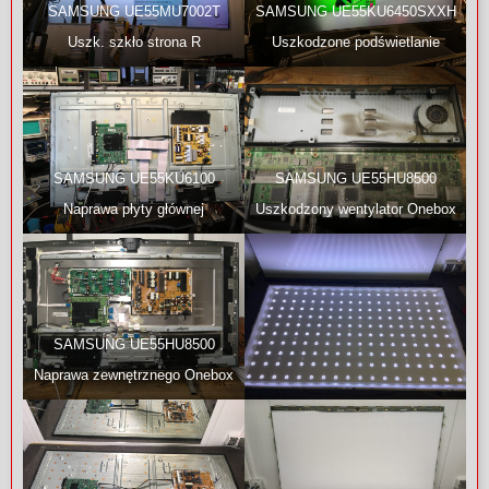
SAMSUNG UE55MU7002T
SAMSUNG UE55KU6450SXXH
Uszk. szkło strona R
Uszkodzone podświetlanie
SAMSUNG UE55KU6100
SAMSUNG UE55HU8500
Naprawa płyty głównej
Uszkodzony wentylator Onebox
SAMSUNG UE55HU8500
Naprawa zewnętrznego Onebox