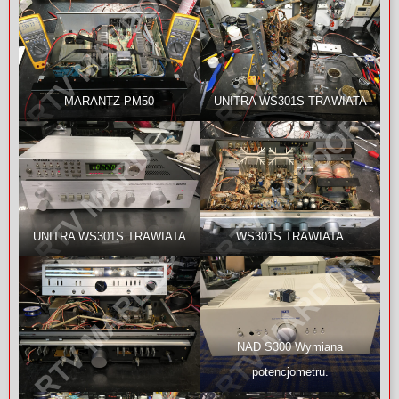
MARANTZ PM50
UNITRA WS301S TRAWIATA
UNITRA WS301S TRAWIATA
WS301S TRAWIATA
NAD S300 Wymiana
potencjometru.