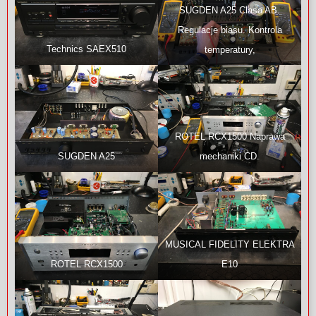
SUGDEN A25 Clasa AB.
Regulacje biasu. Kontrola
Technics SAEX510
temperatury,
ROTEL RCX1500 Naprawa
SUGDEN A25
mechaniki CD.
MUSICAL FIDELITY ELEKTRA
ROTEL RCX1500
E10