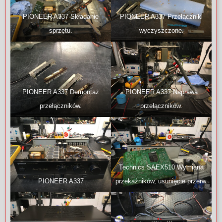
PIONEER A337 Składanie
PIONEER A337 Przełączniki
sprzętu.
wyczyszczone.
PIONEER A337 Demontaż
PIONEER A337 Naprawa
przełączników.
przełączników.
Technics SAEX510 Wymiana
PIONEER A337
przekaźników, usunięcie przerw.