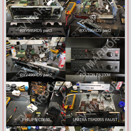
RXV595RDS part3
RXV595RDS part2
RXV496RDS part2
POLTON PA100M
PHILIPS CD650
UNITRA TSH205S FAUST