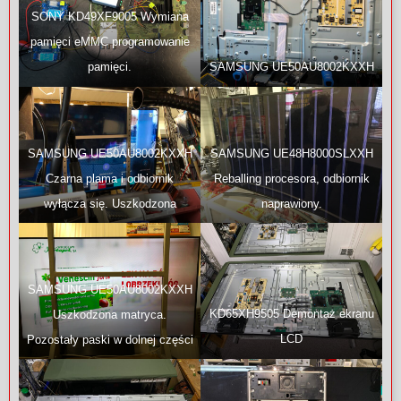
SONY KD49XF9005 Wymiana
pamięci eMMC programowanie
SAMSUNG UE50AU8002KXXH
pamięci.
SAMSUNG UE50AU8002KXXH
SAMSUNG UE48H8000SLXXH
Czarna plama i odbiornik
Reballing procesora, odbiornik
wyłącza się. Uszkodzona
naprawiony.
matryca LCD.
SAMSUNG UE50AU8002KXXH
KD65XH9505 Demontaż ekranu
Uszkodzona matryca.
LCD
Pozostały paski w dolnej części
ekranu, ale oglądać można.