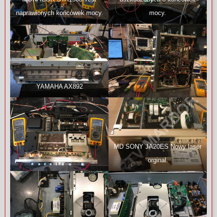
naprawionych końcówek mocy.
mocy.
YAMAHA AX892
MD SONY JA20ES Nowy laser
orginal.