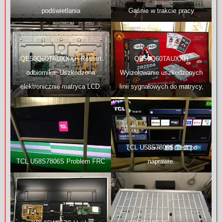
podświetlania
Gaśnie w trakcie pracy
QE50Q60TAUXXXH Restart
QE50Q60TAUXXH
odbiornika. Uszkodzona
Wyizolowanie uszkodzonych
elektronicznie matryca LCD.
linii sygnałowych do matrycy,
Usunięcie usterki.
test.
TCL U58S7806S Test po
TCL U58S7806S Problem FRC
naprawie.