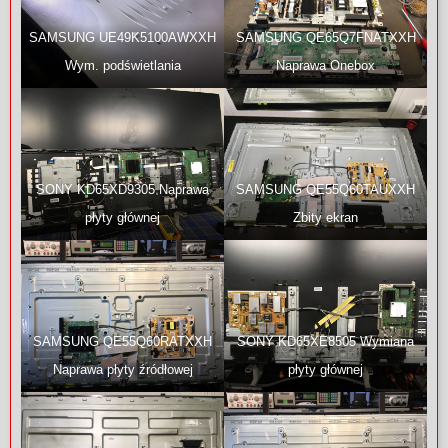
SAMSUNG UE49K5100AWXXH
SAMSUNG QE65Q7FNATXXH
Wym. podświetlania
Naprawa Onebox
SONY KD65XD9305 Naprawa
SAMSUNG QE55Q60TAUXXH
płyty głównej
Zbity ekran
SAMSUNG QE55Q60RATXXH
SONY KD65XE8505 Wymiana
Naprawa płyty źródłowej
płyty głównej