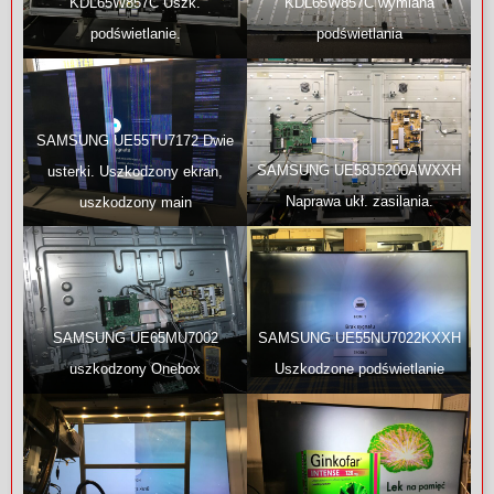
KDL65W857C Uszk.
KDL65W857C wymiana
podświetlanie.
podświetlania
SAMSUNG UE55TU7172 Dwie
SAMSUNG UE58J5200AWXXH
usterki. Uszkodzony ekran,
Naprawa ukł. zasilania.
uszkodzony main
SAMSUNG UE65MU7002
SAMSUNG UE55NU7022KXXH
uszkodzony Onebox
Uszkodzone podświetlanie