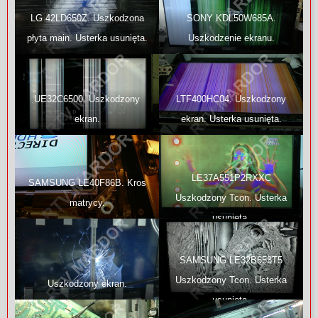
LG 42LD650Z. Uszkodzona
SONY KDL50W685A.
płyta main. Usterka usunięta.
Uszkodzenie ekranu.
UE32C6500. Uszkodzony
LTF400HC04. Uszkodzony
ekran.
ekran. Usterka usunięta.
LE37A551P2RXXC
SAMSUNG LE40F86B. Kros
Uszkodzony Tcon. Usterka
matrycy.
usunięta.
SAMSUNG LE32B653T5
Uszkodzony Tcon. Usterka
Uszkodzony ekran.
usunięta.