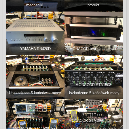
mechaniki.
protekt.
YAMAHA RN420D
MONACOR test po naprawie.
MONACOR STA1508.
Uszkodzone 5 końcówek mocy.
Uszkodzone 5 końcówek mocy.
MONACOR STA1508 naprawa
MONACOR STA1508 Test
uszkodzonych 5 końcówek