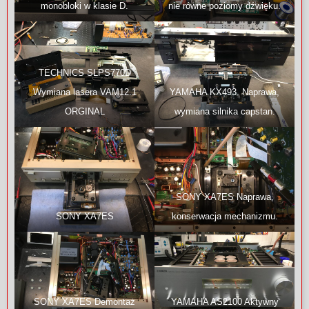
monobloki w klasie D.
nie równe poziomy dźwięku.
TECHNICS SLPS770D
YAMAHA KX493. Naprawa,
Wymiana lasera VAM12.1
wymiana silnika capstan.
ORGINAL
SONY XA7ES Naprawa,
SONY XA7ES
konserwacja mechanizmu.
SONY XA7ES Demontaż
YAMAHA AS2100 Aktywny