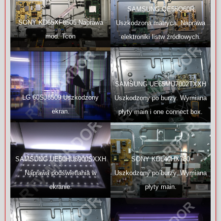
SAMSUNG QE55Q60R
SONY KD65XF8505 Naprawa
Uszkodzona matryca. Naprawa
mod. Tcon
elektroniki listw źródłowych.
SAMSUNG UE65MU7002TXXH
LG 60SJ8509 Uszkodzony
Uszkodzony po burzy. Wymiana
ekran.
płyty main i one connect box.
SAMSUNG UE50HU6900SXXH
SONY KDL40HX750
Naprawa podświetlania w
Uszkodzony po burzy. Wymiana
ekranie.
płyty main.