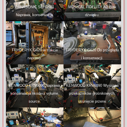
PANASONIC SEHD501
MUSICAL FIDELITY A3 Brak
Naprawa, konserwacja.
dźwięku.
FRYDERYK G620 w trakcie
FRYDERYK G620 Do przeglądu
naprawy.
i konserwacji.
KENWOOD KRV6090 Naprawa,
KENWOOD KRV6090 Wymiana
konserwacja nkodera volume,
przekaźników głośnikowych,
source.
usunięcie przerw.