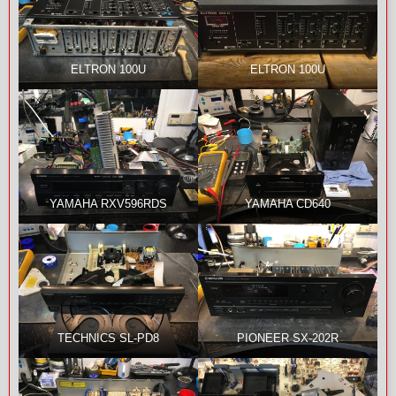
ELTRON 100U
ELTRON 100U
YAMAHA RXV596RDS
YAMAHA CD640
TECHNICS SL-PD8
PIONEER SX-202R