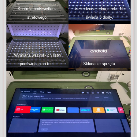
Kontrola podświetlania
Uszkodzona jedna strefa. Nie
strefowego.
świecą 3 diody.
Wymiana wszystkich listw
podświetlania i test.
Składanie sprzętu.