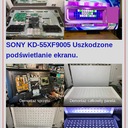
SONY KD-55XF9005 Uszkodzone
podświetlanie ekranu.
Demontaż sprzętu.
Demontaż całkowity panela.