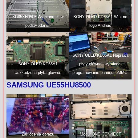
KD65XH9505 Wymiana listw
SONY OLED KD55A1 Wisi na
podświetlania.
logo Android
SONY OLED KD55A1 Naprawa
SONY OLED KD55A1
płyty głównej, wymiana,
Uszkodzona płyta główna.
programowanie pamięci eMMC.
SAMSUNG UE55HU8500
Zakłócenia obrazu
Moduł ONE CONNECT