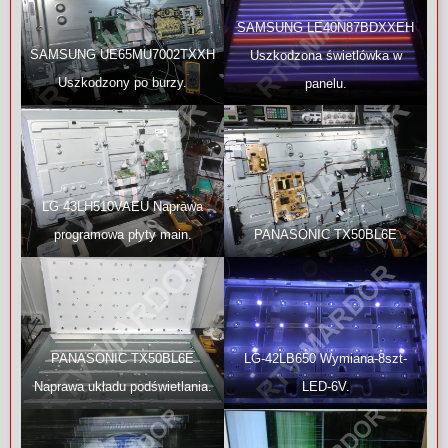
SAMSUNG LE40N87BDXXEH
SAMSUNG UE65MU7002TXXH
Uszkodzona świetlówka w
Uszkodzony po burzy.
panelu.
LG 43LH510VAEU Naprawa
programowa płyty main.
PANASONIC TX50BL6E
PANASONIC TX50BL6E
LG-42LB650 Wymiana-8szt-
Naprawa układu podświetlania.
LED-6V.