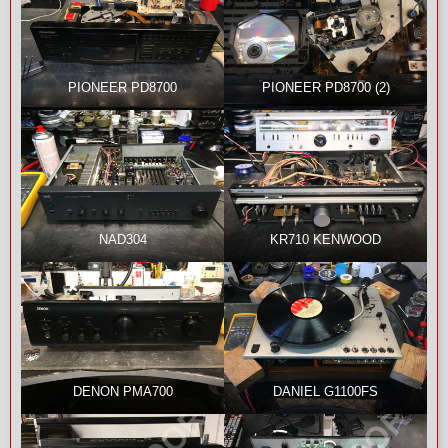
PIONEER PD8700
PIONEER PD8700 (2)
NAD304
KR710 KENWOOD
DENON PMA700
DANIEL G1100FS