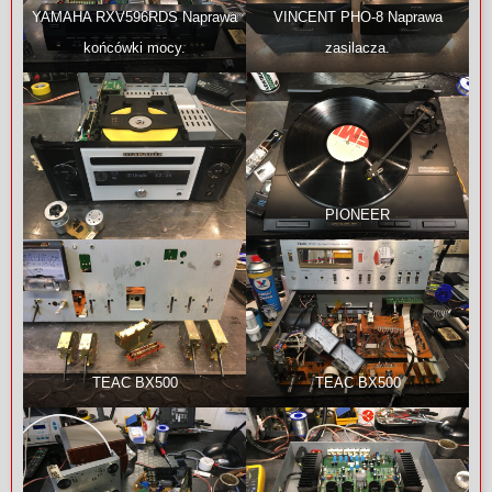
YAMAHA RXV596RDS Naprawa
VINCENT PHO-8 Naprawa
końcówki mocy.
zasilacza.
PIONEER
TEAC BX500
TEAC BX500