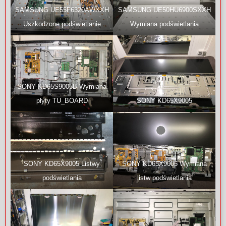
SAMSUNG UE55F6320AWXXH
SAMSUNG UE50HU6900SXXH
Uszkodzone podświetlanie
Wymiana podświetlania
SONY KD65S9005B Wymiana
płyty TU_BOARD
SONY KD65X9005
SONY KD65X9005 Listwy
SONY KD65X9005 Wymiana
podświetlania
listw podświetlania