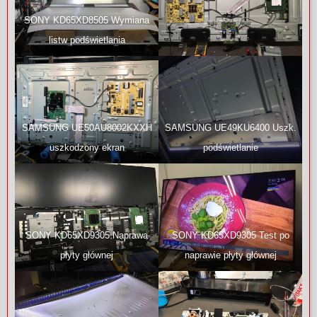
SONY KD65XD8505 Wymiana
listw podświetlania
SAMSUNG UE50AU8002KXXH
SAMSUNG UE49KU6400 Uszk.
uszkodzony ekran
podświetlanie
SONY KD65XD9305 Naprawa
SONY KD65XD9305 Test po
płyty głównej
naprawie płyty głównej